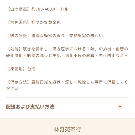
【山の標高】約300-400メートル
【葉色湯色】鮮やかな黄金色
【味の特徴】濃厚な蜂蜜の香り、完熟果実の味わい
【効能】眠きを覚まし、漢方医学における「熱」の排出、血管の
硬化防止、脂肪の減少と美肌、消化不良の緩和、老化防止など。
【原産地】台湾
【保存方法】直射日光を避け、涼しく乾燥した場所に保管してく
ださい。
配送および支払い方法
林奇苑茶行