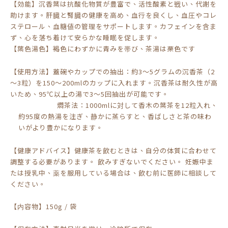
【効能】
沉香葉は抗酸化物質が豊富で、活性酸素と戦い、代謝を
助けます。肝臓と腎臓の健康を高め、血行を良くし、血圧やコレ
ステロール、血糖値の管理をサポートします。カフェインを
含
ま
ず
、心
を
落
ち
着
けて
安
らかな
睡眠
を
促
します
。
【葉色湯色】褐色にわずかに青みを帯び、茶湯は栗色です
【使用方法】
蓋碗やカップでの抽出：約
3
～
5
グラムの沉香茶（
2
～
3
粒）を
150
～
200ml
のカップに入れます。沉香茶は耐久性が高
いため、
95
℃以上の湯で
3
～
5
回抽出が可能です。
燜茶法：
1000ml
に対して香木の葉茶を
12
粒入れ、
約
95
度の熱湯を注ぎ、静かに蒸らすと、香ばしさと茶の味わ
いがより豊かになります。
【健康アドバイス】健康茶を飲むときは、自分の体質に合わせて
調整する必要があります。 飲みすぎないでください。 妊娠中ま
たは授乳中、薬を服用している場合は、飲む前に医師に相談して
ください。
【内容物】150g / 袋