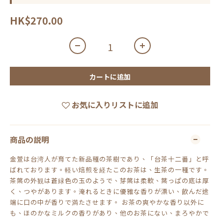
HK$270.00
カートに追加
お気に入りリストに追加
商品の説明
金萱は台湾人が育てた新品種の茶樹であり、「台茶十二番」と呼
ばれております。軽い焙煎を経たこのお茶は、生茶の一種です。
茶葉の外観は蒼緑色の玉のようで、芽葉は柔軟、葉っぱの底は厚
く、つやがあります。淹れるときに優雅な香りが漂い、飲んだ途
端に口の中が香りで満たさせます。 お茶の爽やかな香り以外に
も、ほのかなミルクの香りがあり、他のお茶にない、まろやかで