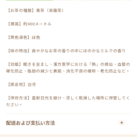
【お茶の種類】青茶（烏龍茶）
【標高】約400メートル
【葉色湯色】緑色
【味の特徴】爽やかなお茶の香りの中にほのかなミルクの香り
【効能】眠きを覚まし、漢方医学における「熱」の排出、血管の
硬化防止、脂肪の減少と美肌、消化不良の緩和、老化防止など。
【原産地】台湾
【保存方法】直射日光を避け、涼しく乾燥した場所に保管してく
ださい。
配送および支払い方法