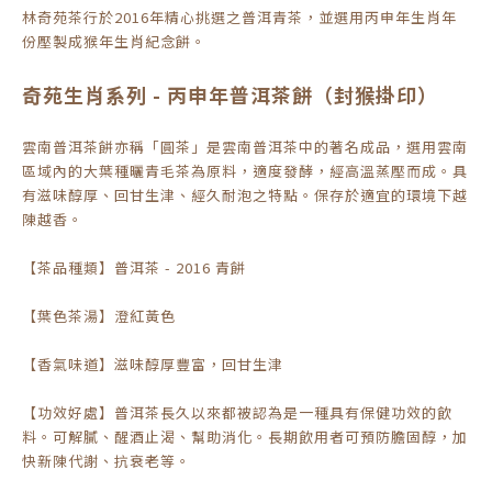
林奇苑茶行於2016年精心挑選之普洱青茶，並選用丙申年生肖年
份壓製成猴年生肖紀念餅。
奇苑生肖系列 - 丙申年普洱茶餅（封猴掛印）
雲南普洱茶餅亦稱「圓茶」是雲南普洱茶中的著名成品，選用雲南
區域內的大葉種曬青毛茶為原料，適度發酵，經高溫蒸壓而成。具
有滋味醇厚、回甘生津、經久耐泡之特點。保存於適宜的環境下越
陳越香。
【茶品種類】普洱茶 - 2016 青餅
【葉色茶湯】澄紅黃色
【香氣味道】滋味醇厚豐富，回甘生津
【功效好處】普洱茶長久以來都被認為是一種具有保健功效的飲
料。可解膩、醒酒止渴、幫助消化。長期飲用者可預防膽固醇，加
快新陳代謝、抗衰老等。