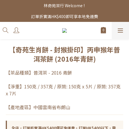
林奇苑茶行 Welcome ! 
訂單折實滿HK$400即可享本地免運費
【奇苑生肖餅 - 封猴掛印】丙申猴年普
洱茶餅 (2016年青餅)
【茶品種類】普洱茶 - 2016 青餅
【淨重】150克 / 357克 / 原筒: 150克 x 5片 / 原筒: 357克 
x 7片
【產地產區】中國雲南省布朗山
全店，訂單折實滿HK$400便可免運費。訂單HK$400以下，需