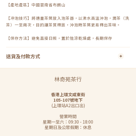
【產地產區】中國雲南省布朗山
【冲泡技巧】將適量茶葉放入泡茶器，以沸水高溫沖泡，潤茶（洗
茶）一至兩次，目的讓茶質釋放，沖泡時茶葉更易釋出茶味。
【保存方法】避免直接日照，置於陰涼乾燥處，長期保存
送貨及付款方式
林奇苑茶行
香港上環文咸東街
105-107號地下
(上環站A2出口出)
營業時間
星期一至六：09:30 - 18:00
星期日及公眾假期：休息