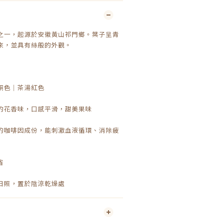
之一，起源於安徽黃山祁門鄉。葉子呈青
來，並具有絲般的外觀。
銅色｜茶湯紅色
的花香味，口感平滑，甜美果味
的咖啡因成份，能刺激血液循環、消除疲
省
日照，置於陰涼乾燥處