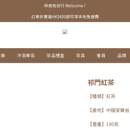
林奇苑茶行 Welcome ! 
訂單折實滿HK$400即可享本地免運費
包裝
冷泡專區
茶品禮盒
茶具
會員
品牌
祁門紅茶
【種類】紅茶
【產地】中國安徽省
【重量】100克