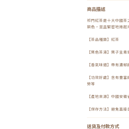
商品描述
祁門紅茶是十大中國茶
銅色，並且緊密地捲起
【茶品種類】紅茶
【葉色茶湯】葉子呈青
【香氣味道】帶有濃郁
【功效好處】含有豐富
勞等
【產地來源】中國安徽
【保存方法】避免直接
送貨及付款方式