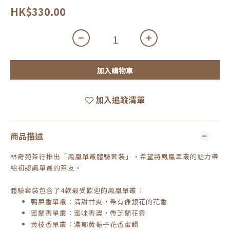
HK$330.00
加入購物車
加入追蹤清單
商品描述
林奇苑茶行推出「鳳凰單叢體驗套裝」，希望將鳳凰單叢的魅力帶
給初認識單叢的茶友。
體驗套裝包含了4款最受歡迎的鳳凰單叢：
鴨屎香單叢：清甜甘爽，帶有像銀花的花香
蜜蘭香單叢：蜜味香濃，帶芝蘭花香
黃枝香單叢：濃郁黃梔子花香蜜韻