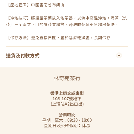
【產地產區】中國雲南省布朗山
【冲泡技巧】將適量茶葉放入泡茶器，以沸水高溫沖泡，潤茶（洗
茶）一至兩次，目的讓茶質釋放，沖泡時茶葉更易釋出茶味。
【保存方法】避免直接日照，置於陰涼乾燥處，長期保存
送貨及付款方式
林奇苑茶行
香港上環文咸東街
105-107號地下
(上環站A2出口出)
營業時間
星期一至六：09:30 - 18:00
星期日及公眾假期：休息