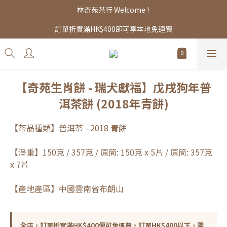
林奇苑茶行 Welcome ! 
訂單折實滿HK$400即可享本地免運費
【奇苑生肖餅 - 瑞犬獻福】戊戌狗年普
洱茶餅 (2018年青餅)
【茶品種類】普洱茶 - 2018 青餅
【淨重】150克 / 357克 / 原筒: 150克 x 5片 / 原筒: 357克 
x 7片
【產地產區】中國雲南省布朗山
全店，訂單折實滿HK$400便可免運費。訂單HK$400以下，需