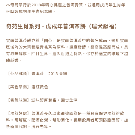
林奇苑茶行於2018年精心挑選之普洱青茶，並選用戊戌年生肖年
份壓製成狗年生肖紀念餅。
奇苑生肖系列 - 戊戌年普洱茶餅（瑞犬獻福）
雲南普洱茶餅亦稱「圓茶」是雲南普洱茶中的著名成品，選用雲南
區域內的大葉種曬青毛茶為原料，適度發酵，經高溫蒸壓而成。具
有滋味醇厚、回甘生津、經久耐泡之特點。保存於適宜的環境下越
陳越香。
【茶品種類】普洱茶 - 2018 青餅
【葉色茶湯】澄紅黃色
【香氣味道】滋味醇厚豐富，回甘生津
【功效好處】普洱茶長久以來都被認為是一種具有保健功效的飲
料。可解膩、醒酒止渴、幫助消化。長期飲用者可預防膽固醇，加
快新陳代謝、抗衰老等。