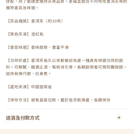
拼配，除了能穩定維持茶葉品質，更藉此融合不同特性普洱茶葉的
獨特香氣及味道。
【茶品種類】普洱茶（約20年）
【葉色茶湯】澄紅色
【香氣味道】香味醇厚、豐富平滑
【功效好處】普洱茶長久以來都被認為是一種具有保健功效的飲
料。可解膩、醒酒止渴、幫助消化等。長期飲用者可預防膽固醇，
加快新陳代謝、抗衰老。
【產地來源】中國雲南省
【保存方法】避免直接日照，置於陰涼乾燥處，長期保存
送貨及付款方式