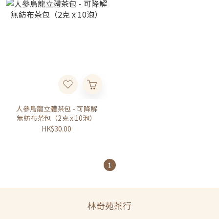
人參烏龍立體茶包 - 可降解
無紡布茶包（2克 x 10泡）
HK$30.00
1
林奇苑茶行