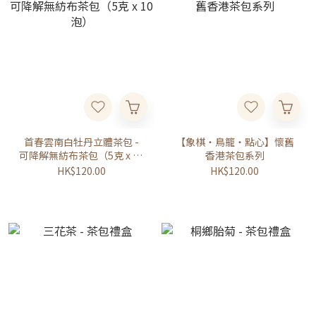
首春雲南白牡丹立體茶包 -
【象棋・鳥籠・點心】懷舊
可降解無紡布茶包（5克 x 10
香港茶包系列
泡）
HK$120.00
HK$120.00