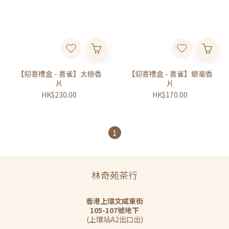
【迎喜禮盒 - 喜雀】太極香
【迎喜禮盒 - 喜雀】銀毫香
片
片
HK$230.00
HK$170.00
1
林奇苑茶行
香港上環文咸東街
105-107號地下
(上環站A2出口出)